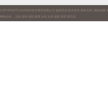
COPYRIGHT©2026郑州贵东商贸有限公司 版权所有 技术支持-
易科互联
|
网站地图
网络分布：
总站
郑州
信阳
新密
汝州
许昌
南阳
新郑
驻马店