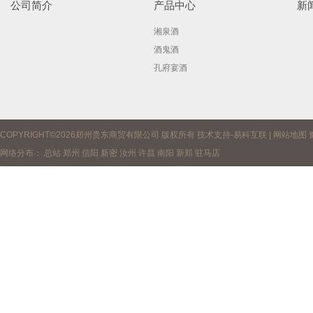
公司简介
产品中心
新
湘泉酒
酒鬼酒
孔府宴酒
COPYRIGHT©2026郑州贵东商贸有限公司 版权所有 技术支持-
易科互联
|
网站地图
网络分布：
总站
郑州
信阳
新密
汝州
许昌
南阳
新郑
驻马店