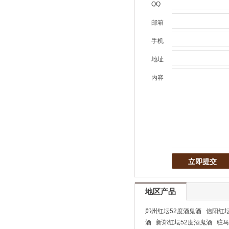
QQ
邮箱
手机
地址
内容
地区产品
郑州红坛52度酒鬼酒
信阳红坛
酒
新郑红坛52度酒鬼酒
驻马