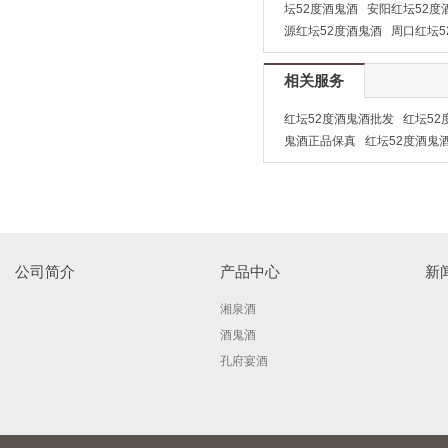
坛52度酒鬼酒
安阳红坛52度
源红坛52度酒鬼酒
周口红坛5
相关服务
红坛52度酒鬼酒批发
红坛52
鬼酒正品保真
红坛52度酒鬼
公司简介
产品中心
新
湘泉酒
酒鬼酒
孔府宴酒