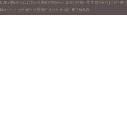
COPYRIGHT©2026郑州贵东商贸有限公司 版权所有 技术支持-
易科互联
|
网站地图
网络分布：
总站
郑州
信阳
新密
汝州
许昌
南阳
新郑
驻马店