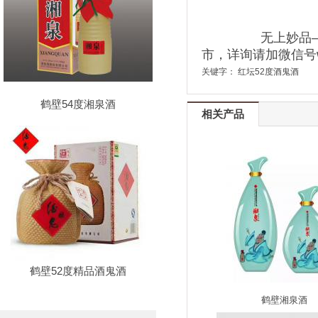
无上妙品
市，详询请加微信号wan
关键字：
红坛52度酒鬼酒
鹤壁54度湘泉酒
相关产品
鹤壁52度精品酒鬼酒
鹤壁湘泉酒