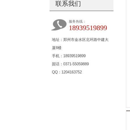
联系我们
服务热线：
18939519899
地址：郑州市金水区北环路中建大
厦8楼
手机：18939519899
固话：0371-55059889
QQ：1204163752