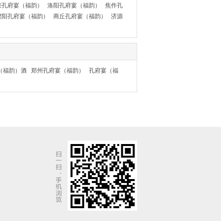
峡孔府宴（福韵）
洛阳孔府宴（福韵）
焦作孔
濮阳孔府宴（福韵）
商丘孔府宴（福韵）
济源
（福韵）酒
郑州孔府宴（福韵）
孔府宴（福