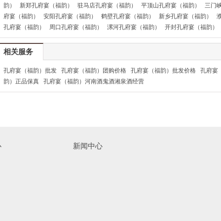
韵）
新郑孔府宴（福韵）
驻马店孔府宴（福韵）
平顶山孔府宴（福韵）
三门
府宴（福韵）
安阳孔府宴（福韵）
鹤壁孔府宴（福韵）
新乡孔府宴（福韵）
孔府宴（福韵）
周口孔府宴（福韵）
漯河孔府宴（福韵）
开封孔府宴（福韵）
相关服务
孔府宴（福韵）批发
孔府宴（福韵）团购价格
孔府宴（福韵）批发价格
孔府宴
韵）正品保真
孔府宴（福韵）河南酒鬼酒湘泉酒经营
心
新闻中心