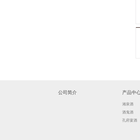
公司简介
产品中
湘泉酒
酒鬼酒
孔府宴酒