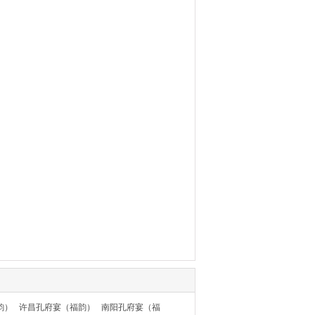
韵）
许昌孔府宴（福韵）
南阳孔府宴（福