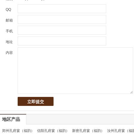
QQ
邮箱
手机
地址
内容
地区产品
郑州孔府宴（福韵）
信阳孔府宴（福韵）
新密孔府宴（福韵）
汝州孔府宴（福