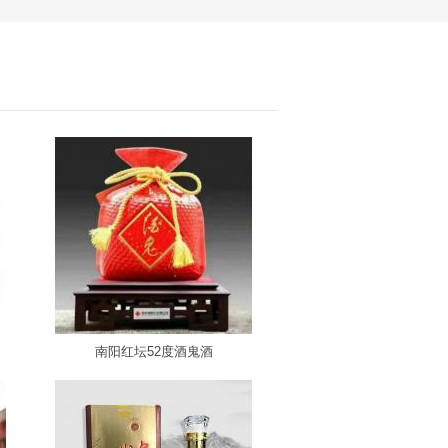
南阳红坛52度酒鬼酒