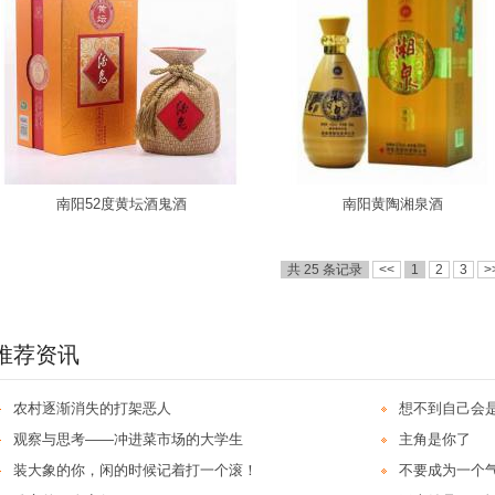
南阳52度黄坛酒鬼酒
南阳黄陶湘泉酒
共 25 条记录
<<
1
2
3
>
推荐资讯
农村逐渐消失的打架恶人
想不到自己会
观察与思考——冲进菜市场的大学生
主角是你了
装大象的你，闲的时候记着打一个滚！
不要成为一个