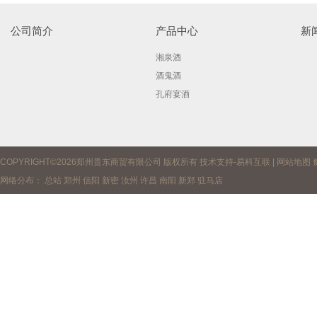
公司简介
产品中心
新
湘泉酒
酒鬼酒
孔府宴酒
COPYRIGHT©2026郑州贵东商贸有限公司 版权所有 技术支持-
易科互联
|
网站地图
网络分布：
总站
郑州
信阳
新密
汝州
许昌
南阳
新郑
驻马店