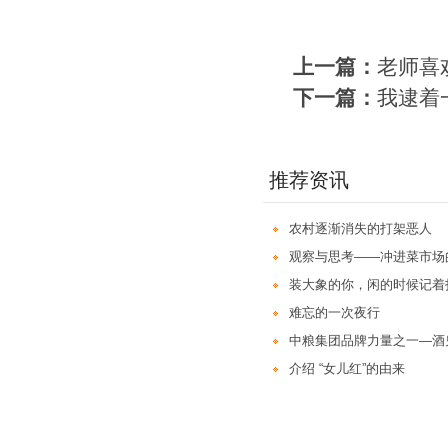
上一篇：
老师喜
下一篇：
我逮着
推荐资讯
农村逐渐消失的打架恶人
观察与思考——冲进菜市场
装大象的你，闲的时候记着
难忘的一次夜行
中粮集团品牌力量之一—酒
介绍 “女儿红”的由来