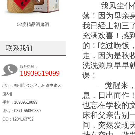
我风尘仆仆
落！因为母亲
我已经上初三
52度精品酒鬼酒
充满欢喜！感
的！吃过晚饭
联系我们
走，因为是秋
洗洗涮刷早早
服务热线：
18939519899
课！
一觉醒来，惺
地址：郑州市金水区北环路中建大
息，日出而作
厦8楼
手机：18939519899
也忘在学校的
固话：0371-55059889
床和父亲告别
QQ：1204163752
间，突然发现