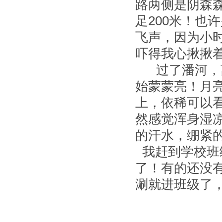
路两侧是阴森
足200米！也
飞声，因为小
吓得我心揪揪
过了潘河，离
始蒙蒙亮！月
上，依稀可以
然感觉浑身湿
的汗水，绷紧
我赶到学校班
了！有的还没
涮就进班级了