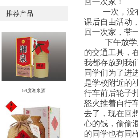
回一次家！
一次，没有
推荐产品
课后自由活动
回一次家，带
下午放学后
的交通工具，
我都存放到我
同学们为了进
是学校附近的
54度湘泉酒
行车前后轮子
怒火推着自行
去了，现在回
心的钱，偷偷
的同学也有同