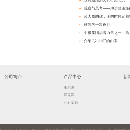
农村逐渐消失的打架恶人
观察与思考——冲进菜市场
装大象的你，闲的时候记着
难忘的一次夜行
中粮集团品牌力量之一—酒
介绍 “女儿红”的由来
公司简介
产品中心
新
湘泉酒
酒鬼酒
孔府宴酒