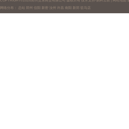
COPYRIGHT©2026郑州贵东商贸有限公司 版权所有 技术支持-
易科互联
|
网站地图
网络分布：
总站
郑州
信阳
新密
汝州
许昌
南阳
新郑
驻马店