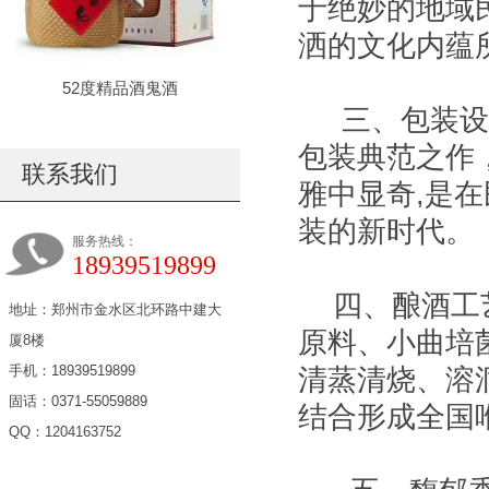
于绝妙的地域
洒的文化内蕴
52度精品酒鬼酒
三、包装设计
包装典范之作
联系我们
雅中显奇,是
装的新时代。
服务热线：
18939519899
四、酿酒工艺
地址：郑州市金水区北环路中建大
原料、小曲培
厦8楼
手机：18939519899
清蒸清烧、溶
固话：0371-55059889
结合形成全国
QQ：1204163752