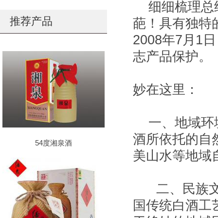
细细梳理总结
推荐产品
葩！具有独特
2008年7月
志产品保护。
妙在这里：
一、地域环境
酒所依托的自
54度湘泉酒
美山水等地域
二、民族文化
国传统白酒工