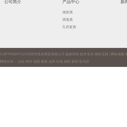
公司简介
产品中心
新
湘泉酒
酒鬼酒
孔府宴酒
COPYRIGHT©2026郑州贵东商贸有限公司 版权所有 技术支持-
易科互联
|
网站地图
网络分布：
总站
郑州
信阳
新密
汝州
许昌
南阳
新郑
驻马店