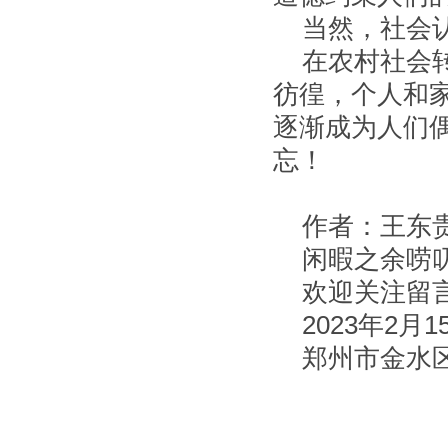
当然，社会
在农村社会
彷徨，个人和
逐渐成为人们
忘！
作者：王东
闲暇之余唠
欢迎关注留
2023
年
2
月
1
郑州市金水