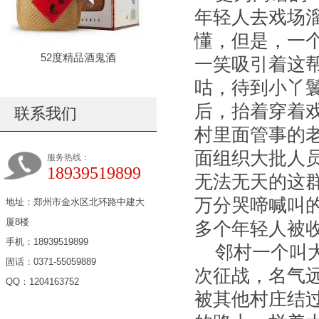
年轻人去戏场
懂，但是，一
52度精品酒鬼酒
一笑吸引着这
咕，待到小丫
后，抬着穿着
联系我们
村里面管事的
面组织大批人
服务热线：
18939519899
无法无天的这
万分哭啼喊叫
地址：郑州市金水区北环路中建大
厦8楼
多个年轻人被
手机：18939519899
邻村一个叫
固话：0371-55059889
次征战，名气
QQ：1204163752
被其他村庄结