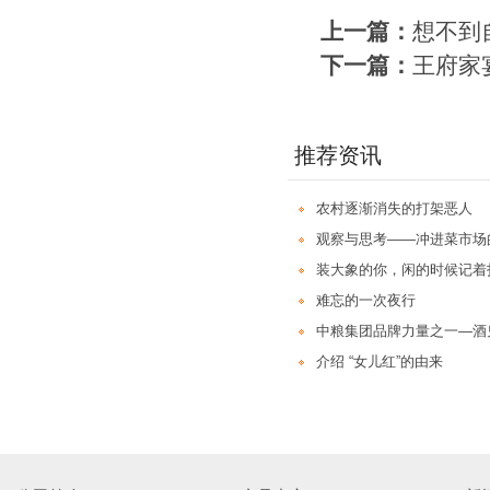
上一篇：
想不到
下一篇：
王府家
推荐资讯
农村逐渐消失的打架恶人
观察与思考——冲进菜市场
装大象的你，闲的时候记着
难忘的一次夜行
中粮集团品牌力量之一—酒
介绍 “女儿红”的由来