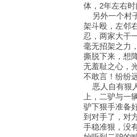
体，
2
年左右时
另外一个村
架斗殴，左邻
忍，两家大干
毫无招架之力
撕脱下来，想
无羞耻之心，
不敢言！纷纷
恶人自有狠
上，二驴与一
驴下狠手准备
到对手了，对
手稳准狠，没