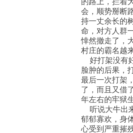
的路上，拦着
会，顺势掰断
持一丈余长的
命，对方人群
悻然撤走了，
村庄的霸名越
好打架没有
脸肿的后果，
最后一次打架
了，而且又借
年左右的牢狱
听说大牛出
郁郁寡欢，身
心受到严重摧