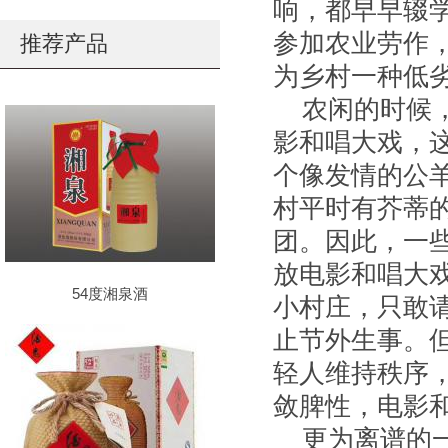
响，都早早辍
参加农业劳作
推荐产品
为乡村一种低
农闲的时候
影和唱大戏，
个像发情的公
村平时有芥蒂
团。因此，一
放电影和唱大
54度湘泉酒
小村庄，只敢请
止节外生事。
轻人维持秩序，
敛脾性，电影
更为离谱的