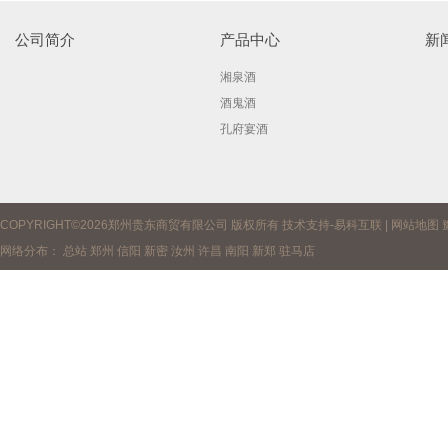
公司简介
产品中心
新
湘泉酒
酒鬼酒
孔府宴酒
COPYRIGHT©2026郑州贵东商贸有限公司 版权所有 技术支持-
易科互联
|
网站地图
网络分布：
总站
郑州
信阳
新密
汝州
许昌
南阳
新郑
驻马店