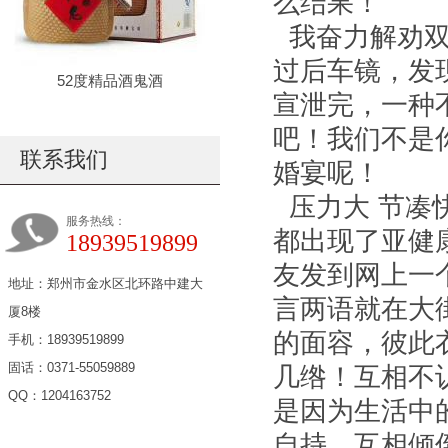
么结果！
我奋力解劝双
过后车镜，发
52度精品酒鬼酒
宣泄完，一种
吧！我们不是
联系我们
婚宴呢！
压力大 节凑
服务热线：
都出现了亚健
18939519899
友发到网上一
地址：郑州市金水区北环路中建大
言两语就在大
厦8楼
的面容，彼此
手机：18939519899
固话：0371-55059889
几绺！互相不
QQ：1204163752
是因为生活中
自持，互相倾