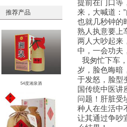
提前在门口等
来，大喊道：
推荐产品
也就几秒钟的
熟人执意要上
两人大吵起来
中，一会功夫
我匆忙下车，
岁，脸色晦暗
于发怒，脸型
54度湘泉酒
国传统中医讲
问题！肝脏受
种人在生活中
让其通过争吵