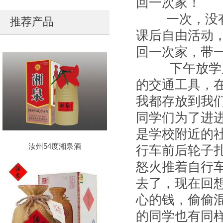
回一次家！
一次，没有
推荐产品
课后自由活动
回一次家，带
下午放学后
的交通工具，
我都存放到我
同学们为了进
是学校附近的
汝州54度湘泉酒
行车前后轮子
怒火推着自行
去了，现在回
心的钱，偷偷
的同学也有同