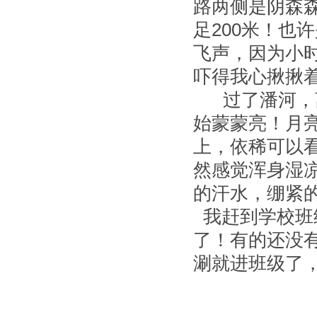
路两侧是阴森
足200米！也
飞声，因为小
吓得我心揪揪
过了潘河，离
始蒙蒙亮！月
上，依稀可以
然感觉浑身湿
的汗水，绷紧
我赶到学校班
了！有的还没
涮就进班级了