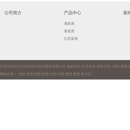
公司简介
产品中心
新
湘泉酒
酒鬼酒
孔府宴酒
COPYRIGHT©2026郑州贵东商贸有限公司 版权所有 技术支持-
易科互联
|
网站地图
网络分布：
总站
郑州
信阳
新密
汝州
许昌
南阳
新郑
驻马店