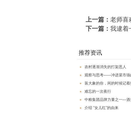
上一篇：
老师喜
下一篇：
我逮着
推荐资讯
农村逐渐消失的打架恶人
观察与思考——冲进菜市场
装大象的你，闲的时候记着
难忘的一次夜行
中粮集团品牌力量之一—酒
介绍 “女儿红”的由来