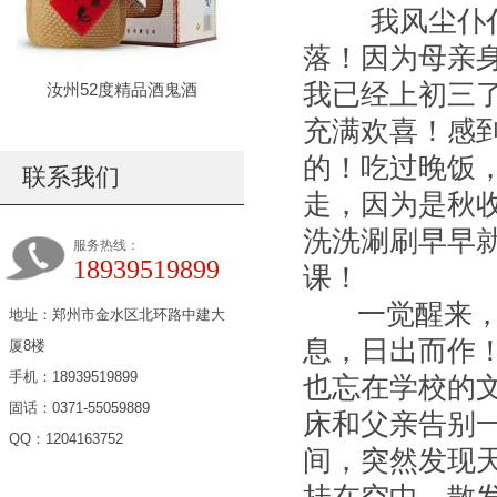
我风尘仆仆
落！因为母亲
我已经上初三
汝州52度精品酒鬼酒
充满欢喜！感
的！吃过晚饭
联系我们
走，因为是秋
洗洗涮刷早早
服务热线：
18939519899
课！
一觉醒来，惺
地址：郑州市金水区北环路中建大
息，日出而作
厦8楼
手机：18939519899
也忘在学校的
固话：0371-55059889
床和父亲告别
QQ：1204163752
间，突然发现