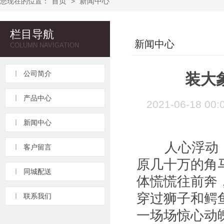
首页
新闻中心
您现在的位置：
>
栏目导航
新闻中心
COLUMN NAVIGATION
公司简介
装大
产品中心
2021-06-18
新闻中心
人心浮动，
客户留言
原几十万的角
同城配送
体慌慌往前奔
穿过狮子和鳄
联系我们
一场场惊心动