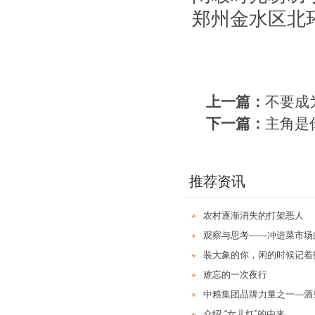
郑州金水区北
上一篇：
不要成
下一篇：
主角是
推荐资讯
农村逐渐消失的打架恶人
观察与思考——冲进菜市场
装大象的你，闲的时候记着
难忘的一次夜行
中粮集团品牌力量之一—酒
介绍 “女儿红”的由来