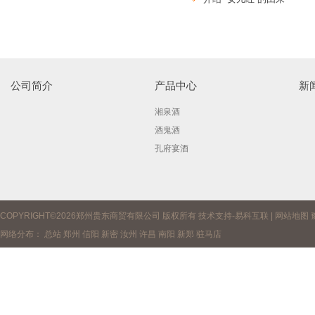
公司简介
产品中心
新
湘泉酒
酒鬼酒
孔府宴酒
COPYRIGHT©2026郑州贵东商贸有限公司 版权所有 技术支持-
易科互联
|
网站地图
网络分布：
总站
郑州
信阳
新密
汝州
许昌
南阳
新郑
驻马店