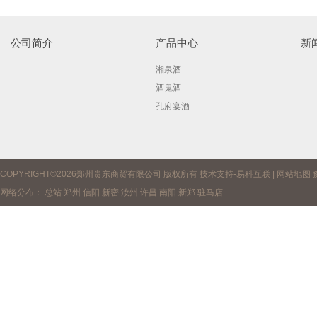
公司简介
产品中心
新
湘泉酒
酒鬼酒
孔府宴酒
COPYRIGHT©2026郑州贵东商贸有限公司 版权所有 技术支持-
易科互联
|
网站地图
网络分布：
总站
郑州
信阳
新密
汝州
许昌
南阳
新郑
驻马店