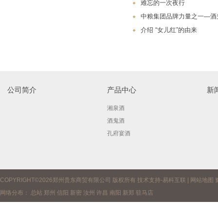
难忘的一次夜行
中粮集团品牌力量之一—酒
介绍 “女儿红”的由来
公司简介
产品中心
新
湘泉酒
酒鬼酒
孔府宴酒
COPYRIGHT©2026郑州贵东商贸有限公司 版权所有 技术支持-
易科互联
|
网站地图
网络分布：
总站
郑州
信阳
新密
汝州
许昌
南阳
新郑
驻马店