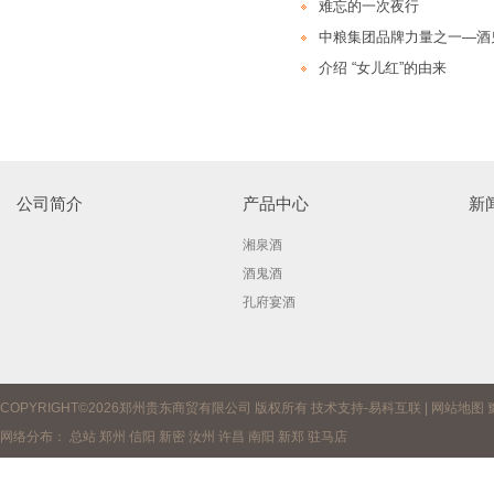
难忘的一次夜行
中粮集团品牌力量之一—酒
介绍 “女儿红”的由来
公司简介
产品中心
新
湘泉酒
酒鬼酒
孔府宴酒
COPYRIGHT©2026郑州贵东商贸有限公司 版权所有 技术支持-
易科互联
|
网站地图
网络分布：
总站
郑州
信阳
新密
汝州
许昌
南阳
新郑
驻马店