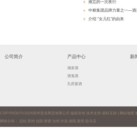
难忘的一次夜行
中粮集团品牌力量之一—酒
介绍 “女儿红”的由来
公司简介
产品中心
新
湘泉酒
酒鬼酒
孔府宴酒
COPYRIGHT©2026郑州贵东商贸有限公司 版权所有 技术支持-
易科互联
|
网站地图
网络分布：
总站
郑州
信阳
新密
汝州
许昌
南阳
新郑
驻马店