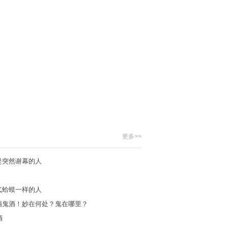
更多>>
是突然谢幕的人
气蛤蟆一样的人
酒鬼酒！妙在何处？鬼在哪里？
酒