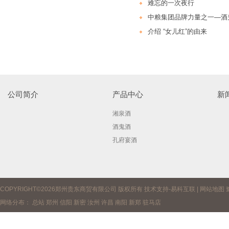
难忘的一次夜行
中粮集团品牌力量之一—酒
介绍 “女儿红”的由来
公司简介
产品中心
新
湘泉酒
酒鬼酒
孔府宴酒
COPYRIGHT©2026郑州贵东商贸有限公司 版权所有 技术支持-
易科互联
|
网站地图
网络分布：
总站
郑州
信阳
新密
汝州
许昌
南阳
新郑
驻马店