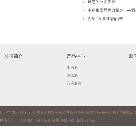
难忘的一次夜行
中粮集团品牌力量之一—酒
介绍 “女儿红”的由来
公司简介
产品中心
新
湘泉酒
酒鬼酒
孔府宴酒
COPYRIGHT©2026郑州贵东商贸有限公司 版权所有 技术支持-
易科互联
|
网站地图
网络分布：
总站
郑州
信阳
新密
汝州
许昌
南阳
新郑
驻马店