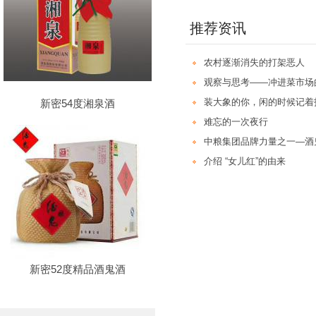
推荐资讯
农村逐渐消失的打架恶人
观察与思考——冲进菜市场
装大象的你，闲的时候记着
新密54度湘泉酒
难忘的一次夜行
中粮集团品牌力量之一—酒
介绍 “女儿红”的由来
新密52度精品酒鬼酒