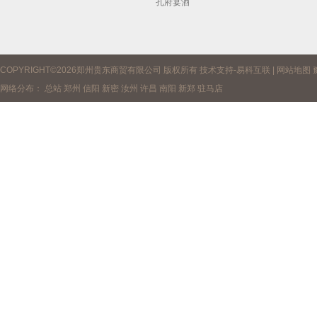
孔府宴酒
COPYRIGHT©2026郑州贵东商贸有限公司 版权所有 技术支持-
易科互联
|
网站地图
网络分布：
总站
郑州
信阳
新密
汝州
许昌
南阳
新郑
驻马店